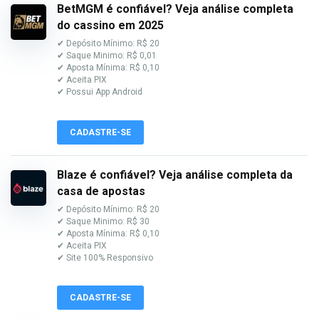
BetMGM é confiável? Veja análise completa
do cassino em 2025
✔ Depósito Mínimo: R$ 20
✔ Saque Minimo: R$ 0,01
✔ Aposta Mínima: R$ 0,10
✔ Aceita PIX
✔ Possui App Android
CADASTRE-SE
Blaze é confiável? Veja análise completa da
casa de apostas
✔ Depósito Mínimo: R$ 20
✔ Saque Minimo: R$ 30
✔ Aposta Mínima: R$ 0,10
✔ Aceita PIX
✔ Site 100% Responsivo
CADASTRE-SE