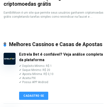
criptomoedas grátis
EarnBitMoon é um site que permite seus usuários ganharem criptomoedas
grátis completando tarefas simples como reivindicar na faucet e ...
Melhores Cassinos e Casas de Apostas
Estrela Bet é confiável? Veja análise completa
da plataforma
✔ Depósito Mínimo: R$ 1
✔ Saque Minimo: R$ 20
✔ Aposta Mínima: R$ 0,10
✔ Aceita PIX
✔ Possui APP Android
CADASTRE-SE