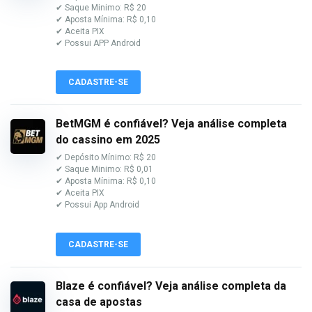
✔ Saque Minimo: R$ 20
✔ Aposta Mínima: R$ 0,10
✔ Aceita PIX
✔ Possui APP Android
CADASTRE-SE
BetMGM é confiável? Veja análise completa
do cassino em 2025
✔ Depósito Mínimo: R$ 20
✔ Saque Minimo: R$ 0,01
✔ Aposta Mínima: R$ 0,10
✔ Aceita PIX
✔ Possui App Android
CADASTRE-SE
Blaze é confiável? Veja análise completa da
casa de apostas