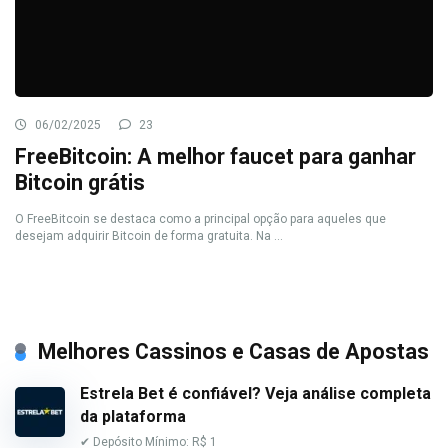
06/02/2025
23
FreeBitcoin: A melhor faucet para ganhar
Bitcoin grátis
O FreeBitcoin se destaca como a principal opção para aqueles que
desejam adquirir Bitcoin de forma gratuita. Na ...
Melhores Cassinos e Casas de Apostas
Estrela Bet é confiável? Veja análise completa
da plataforma
✔ Depósito Mínimo: R$ 1