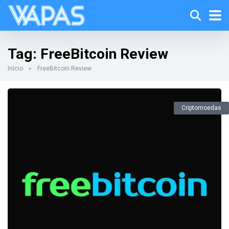
Tag:
FreeBitcoin Review
Início
»
FreeBitcoin Review
Criptomoedas