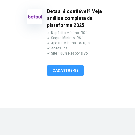
Betsul é confiável? Veja
análise completa da
plataforma 2025
✔ Depósito Mínimo: R$ 1
✔ Saque Minimo: R$ 1
✔ Aposta Mínima: R$ 0,10
✔ Aceita PIX
✔ Site 100% Responsivo
CADASTRE-SE