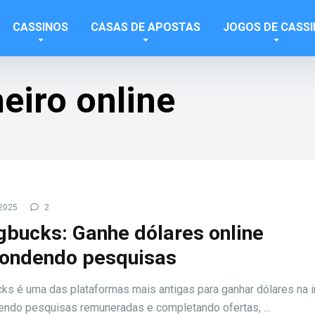
CASSINOS
CASAS DE APOSTAS
JOGOS DE CASS
eiro online
2025
2
bucks: Ganhe dólares online
ondendo pesquisas
s é uma das plataformas mais antigas para ganhar dólares na i
ndo pesquisas remuneradas e completando ofertas, ...