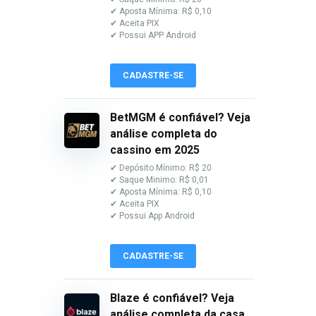
✔ Aposta Mínima: R$ 0,10
✔ Aceita PIX
✔ Possui APP Android
CADASTRE-SE
BetMGM é confiável? Veja
análise completa do
cassino em 2025
✔ Depósito Mínimo: R$ 20
✔ Saque Minimo: R$ 0,01
✔ Aposta Mínima: R$ 0,10
✔ Aceita PIX
✔ Possui App Android
CADASTRE-SE
Blaze é confiável? Veja
análise completa da casa