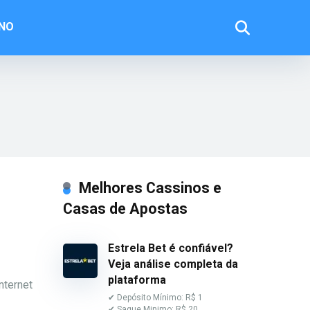
INO
Melhores Cassinos e
Casas de Apostas
Estrela Bet é confiável?
Veja análise completa da
plataforma
nternet
✔ Depósito Mínimo: R$ 1
✔ Saque Minimo: R$ 20