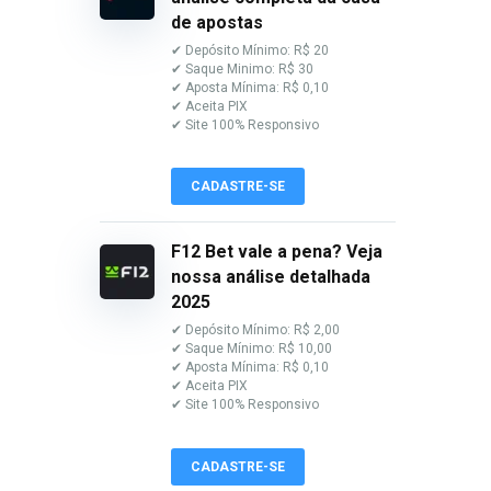
de apostas
✔ Depósito Mínimo: R$ 20
✔ Saque Minimo: R$ 30
✔ Aposta Mínima: R$ 0,10
✔ Aceita PIX
✔ Site 100% Responsivo
CADASTRE-SE
F12 Bet vale a pena? Veja
nossa análise detalhada
2025
✔ Depósito Mínimo: R$ 2,00
✔ Saque Mínimo: R$ 10,00
✔ Aposta Mínima: R$ 0,10
✔ Aceita PIX
✔ Site 100% Responsivo
CADASTRE-SE