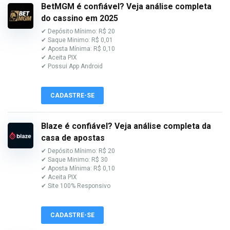
BetMGM é confiável? Veja análise completa
do cassino em 2025
✔ Depósito Mínimo: R$ 20
✔ Saque Minimo: R$ 0,01
✔ Aposta Mínima: R$ 0,10
✔ Aceita PIX
✔ Possui App Android
CADASTRE-SE
Blaze é confiável? Veja análise completa da
casa de apostas
✔ Depósito Mínimo: R$ 20
✔ Saque Minimo: R$ 30
✔ Aposta Mínima: R$ 0,10
✔ Aceita PIX
✔ Site 100% Responsivo
CADASTRE-SE