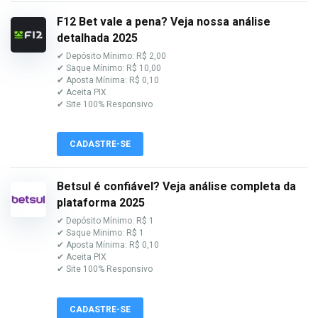
F12 Bet vale a pena? Veja nossa análise
detalhada 2025
✔ Depósito Mínimo: R$ 2,00
✔ Saque Mínimo: R$ 10,00
✔ Aposta Mínima: R$ 0,10
✔ Aceita PIX
✔ Site 100% Responsivo
CADASTRE-SE
Betsul é confiável? Veja análise completa da
plataforma 2025
✔ Depósito Mínimo: R$ 1
✔ Saque Minimo: R$ 1
✔ Aposta Mínima: R$ 0,10
✔ Aceita PIX
✔ Site 100% Responsivo
CADASTRE-SE