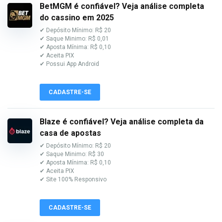
BetMGM é confiável? Veja análise completa
do cassino em 2025
✔ Depósito Mínimo: R$ 20
✔ Saque Minimo: R$ 0,01
✔ Aposta Mínima: R$ 0,10
✔ Aceita PIX
✔ Possui App Android
CADASTRE-SE
Blaze é confiável? Veja análise completa da
casa de apostas
✔ Depósito Mínimo: R$ 20
✔ Saque Minimo: R$ 30
✔ Aposta Mínima: R$ 0,10
✔ Aceita PIX
✔ Site 100% Responsivo
CADASTRE-SE