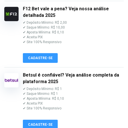
F12 Bet vale a pena? Veja nossa análise
detalhada 2025
✔ Depósito Mínimo: R$ 2,00
✔ Saque Mínimo: R$ 10,00
✔ Aposta Mínima: R$ 0,10
✔ Aceita PIX
✔ Site 100% Responsivo
CADASTRE-SE
Betsul é confiável? Veja análise completa da
plataforma 2025
✔ Depósito Mínimo: R$ 1
✔ Saque Minimo: R$ 1
✔ Aposta Mínima: R$ 0,10
✔ Aceita PIX
✔ Site 100% Responsivo
CADASTRE-SE