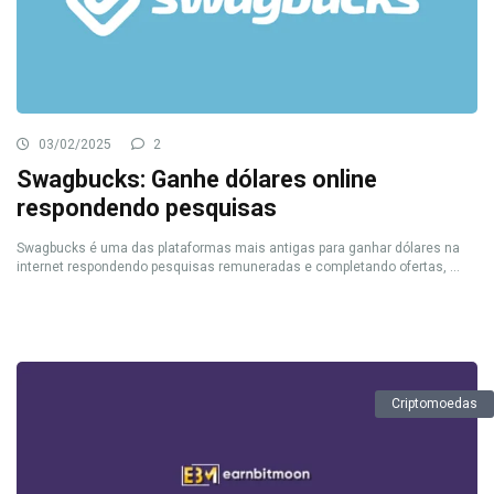
03/02/2025
2
Swagbucks: Ganhe dólares online
respondendo pesquisas
Swagbucks é uma das plataformas mais antigas para ganhar dólares na
internet respondendo pesquisas remuneradas e completando ofertas, ...
Criptomoedas