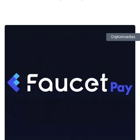
Criptomoedas