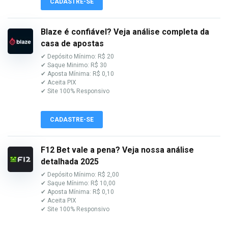
CADASTRE-SE
Blaze é confiável? Veja análise completa da
casa de apostas
✔ Depósito Mínimo: R$ 20
✔ Saque Minimo: R$ 30
✔ Aposta Mínima: R$ 0,10
✔ Aceita PIX
✔ Site 100% Responsivo
CADASTRE-SE
F12 Bet vale a pena? Veja nossa análise
detalhada 2025
✔ Depósito Mínimo: R$ 2,00
✔ Saque Mínimo: R$ 10,00
✔ Aposta Mínima: R$ 0,10
✔ Aceita PIX
✔ Site 100% Responsivo