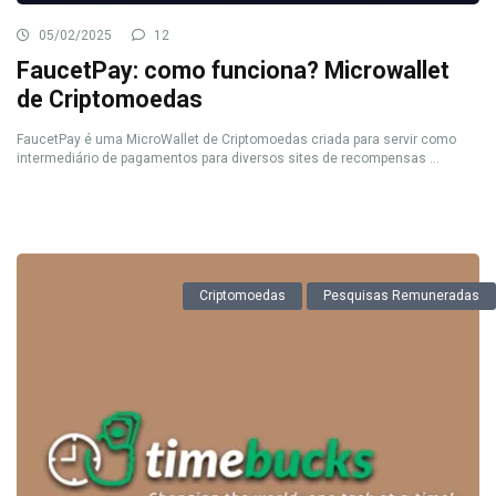
05/02/2025
12
FaucetPay: como funciona? Microwallet
de Criptomoedas
FaucetPay é uma MicroWallet de Criptomoedas criada para servir como
intermediário de pagamentos para diversos sites de recompensas ...
Criptomoedas
Pesquisas Remuneradas