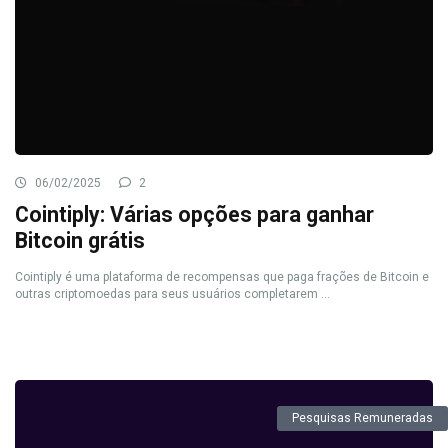
06/02/2025
2
Cointiply: Várias opções para ganhar
Bitcoin grátis
Cointiply é uma plataforma de recompensas que paga frações de Bitcoin e
outras criptomoedas para seus usuários completarem ...
Pesquisas Remuneradas