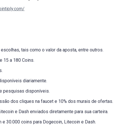
ointiply.com/
scolhas, tais como o valor da aposta, entre outros.
e 15 a 180 Coins.
s.
isponíveis diariamente.
e pesquisas disponíveis.
são dos cliques na faucet e 10% dos murais de ofertas.
itecoin e Dash enviados diretamente para sua carteira.
n e 30.000 coins para Dogecoin, Litecoin e Dash.