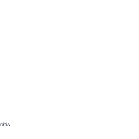
átis.