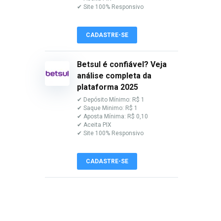
✔ Site 100% Responsivo
CADASTRE-SE
Betsul é confiável? Veja
análise completa da
plataforma 2025
✔ Depósito Mínimo: R$ 1
✔ Saque Minimo: R$ 1
✔ Aposta Mínima: R$ 0,10
✔ Aceita PIX
✔ Site 100% Responsivo
CADASTRE-SE