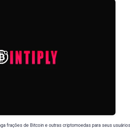
a frações de Bitcoin e outras criptomoedas para seus usuário