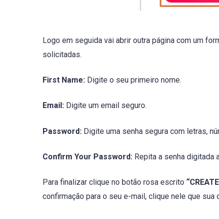
Logo em seguida vai abrir outra página com um for
solicitadas.
First Name:
Digite o seu primeiro nome.
Email:
Digite um email seguro.
Password:
Digite uma senha segura com letras, n
Confirm Your Password:
Repita a senha digitada 
Para finalizar clique no botão rosa escrito
“CREAT
confirmação para o seu e-mail, clique nele que sua 