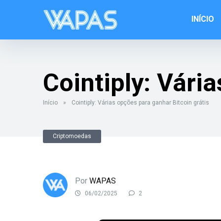
INÍCIO
Cointiply: Vári
Início
»
Cointiply: Várias opções para ganhar Bitcoin grátis
Criptomoedas
Por
WAPAS
06/02/2025
2