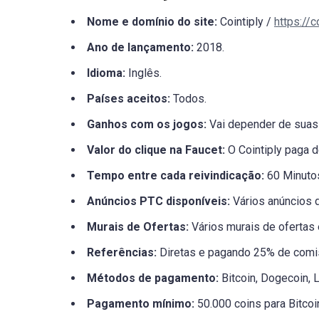
Nome e domínio do site:
Cointiply /
https://c
Ano de lançamento:
2018.
Idioma:
Inglês.
Países aceitos:
Todos.
Ganhos com os jogos:
Vai depender de suas e
Valor do clique na Faucet:
O Cointiply paga d
Tempo entre cada reivindicação:
60 Minuto
Anúncios PTC disponíveis:
Vários anúncios d
Murais de Ofertas:
Vários murais de ofertas 
Referências:
Diretas e pagando 25% de comis
Métodos de pagamento:
Bitcoin, Dogecoin, L
Pagamento mínimo:
50.000 coins para Bitcoi