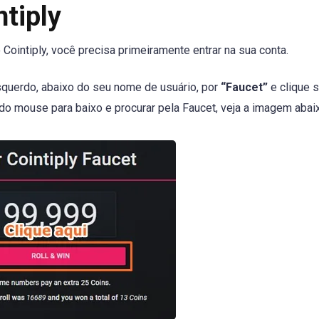
tiply
Cointiply, você precisa primeiramente entrar na sua conta.
squerdo, abaixo do seu nome de usuário, por
“Faucet”
e clique s
r do mouse para baixo e procurar pela Faucet, veja a imagem abai