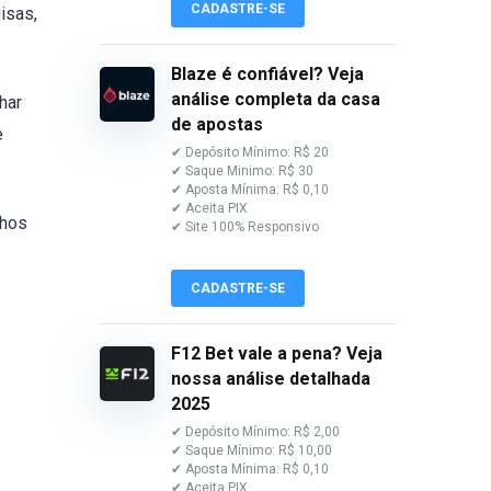
CADASTRE-SE
isas,
Blaze é confiável? Veja
análise completa da casa
har
de apostas
e
✔ Depósito Mínimo: R$ 20
✔ Saque Minimo: R$ 30
✔ Aposta Mínima: R$ 0,10
✔ Aceita PIX
nhos
✔ Site 100% Responsivo
CADASTRE-SE
F12 Bet vale a pena? Veja
nossa análise detalhada
2025
✔ Depósito Mínimo: R$ 2,00
✔ Saque Mínimo: R$ 10,00
✔ Aposta Mínima: R$ 0,10
✔ Aceita PIX