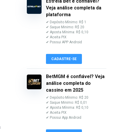
Estrela Bet é confiável?
Veja análise completa da
plataforma
✔ Depósito Mínimo: R$ 1
✔ Saque Minimo: R$ 20
✔ Aposta Mínima: R$ 0,10
✔ Aceita PIX
✔ Possui APP Android
CADASTRE-SE
BetMGM é confiável? Veja
análise completa do
cassino em 2025
✔ Depósito Mínimo: R$ 20
✔ Saque Minimo: R$ 0,01
✔ Aposta Mínima: R$ 0,10
✔ Aceita PIX
✔ Possui App Android
s