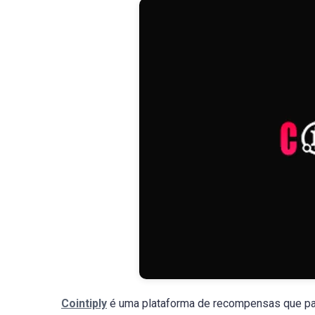
Cointiply
é uma plataforma de recompensas que pag