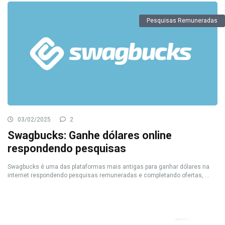
Pesquisas Remuneradas
03/02/2025
2
Swagbucks: Ganhe dólares online
respondendo pesquisas
Swagbucks é uma das plataformas mais antigas para ganhar dólares na
internet respondendo pesquisas remuneradas e completando ofertas, ...