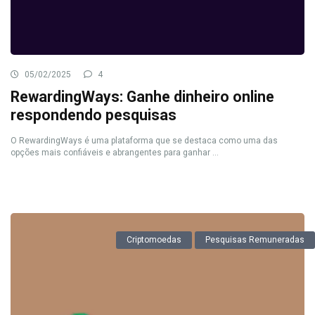
05/02/2025
4
RewardingWays: Ganhe dinheiro online
respondendo pesquisas
O RewardingWays é uma plataforma que se destaca como uma das
opções mais confiáveis e abrangentes para ganhar ...
Criptomoedas
Pesquisas Remuneradas