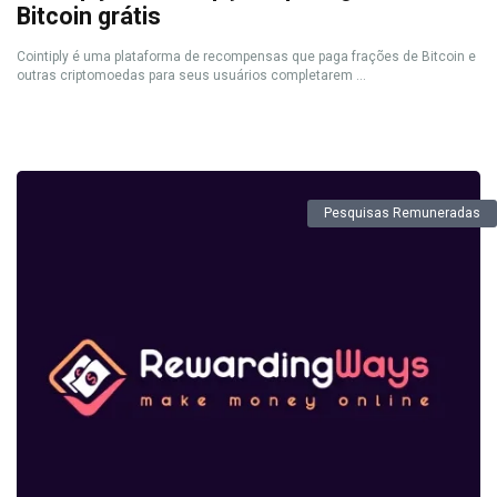
Bitcoin grátis
Cointiply é uma plataforma de recompensas que paga frações de Bitcoin e
outras criptomoedas para seus usuários completarem ...
Pesquisas Remuneradas