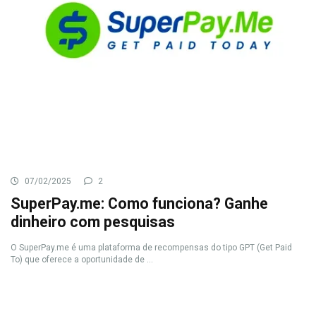
07/02/2025
2
SuperPay.me: Como funciona? Ganhe
dinheiro com pesquisas
O SuperPay.me é uma plataforma de recompensas do tipo GPT (Get Paid
To) que oferece a oportunidade de ...