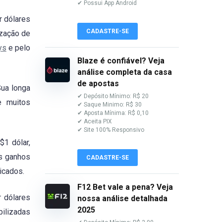
✔ Possui App Android
r dólares
CADASTRE-SE
ização de
ys
e pelo
Blaze é confiável? Veja
análise completa da casa
de apostas
ua longa
✔ Depósito Mínimo: R$ 20
e muitos
✔ Saque Minimo: R$ 30
✔ Aposta Mínima: R$ 0,10
✔ Aceita PIX
✔ Site 100% Responsivo
$1 dólar,
us ganhos
CADASTRE-SE
icados.
F12 Bet vale a pena? Veja
 dólares
nossa análise detalhada
2025
bilizadas