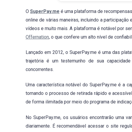
O
SuperPay.me
é uma plataforma de recompensas d
online de várias maneiras, incluindo a participaçã
vídeos e muito mais. A plataforma é notável por 
Offernation
, o que confere um alto nível de confiabi
Lançado em 2012, o SuperPay.me é uma das plata
trajetória é um testemunho de sua capacidade
concorrentes.
Uma característica notável do SuperPay.me é a cap
tornando o processo de retirada rápido e acessív
de forma ilimitada por meio do programa de indic
No SuperPay.me, os usuários encontrarão uma var
diariamente. É recomendável acessar o site regu