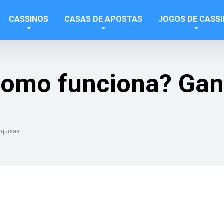
CASSINOS
CASAS DE APOSTAS
JOGOS DE CASS
omo funciona? Gan
squisas