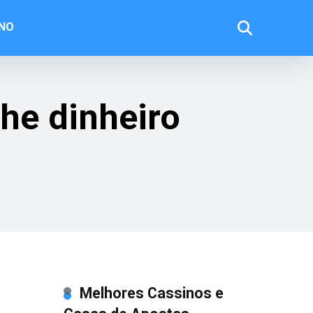
INO
he dinheiro
Melhores Cassinos e