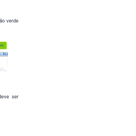
tão verde
deve ser