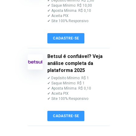
✔ Depósito Mínimo: R$ 2,00
✔ Saque Mínimo: R$ 10,00
✔ Aposta Mínima: R$ 0,10
✔ Aceita PIX
✔ Site 100% Responsivo
CADASTRE-SE
Betsul é confiável? Veja
análise completa da
plataforma 2025
✔ Depósito Mínimo: R$ 1
✔ Saque Minimo: R$ 1
✔ Aposta Mínima: R$ 0,10
✔ Aceita PIX
✔ Site 100% Responsivo
CADASTRE-SE