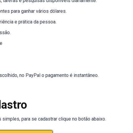
, tarefas e pesquisas disponíveis diariamente.
tes para ganhar vários dólares.
ência e prática da pessoa.
ssão.
se
olhido, no PayPal o pagamento é instantâneo.
dastro
simples, para se cadastrar clique no botão abaixo.