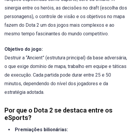
sinergia entre os heróis, as decisões no draft (escolha dos
personagens), o controle de visão e os objetivos no mapa
fazem do Dota 2 um dos jogos mais complexos e ao
mesmo tempo fascinantes do mundo competitivo.
Objetivo do jogo:
Destruir a “Ancient” (estrutura principal) da base adversária,
o que exige domínio de mapa, trabalho em equipe e táticas
de execução. Cada partida pode durar entre 25 e 50
minutos, dependendo do nível dos jogadores e da
estratégia adotada.
Por que o Dota 2 se destaca entre os
eSports?
Premiações bilionárias: