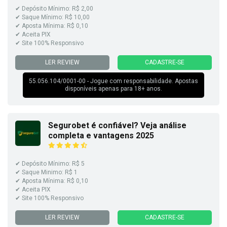
✔ Depósito Mínimo: R$ 2,00
✔ Saque Mínimo: R$ 10,00
✔ Aposta Mínima: R$ 0,10
✔ Aceita PIX
✔ Site 100% Responsivo
LER REVIEW
CADASTRE-SE
55.056.104/0001-00 - Jogue com responsabilidade. Apostas
disponíveis apenas para 18+ anos.
Segurobet é confiável? Veja análise
completa e vantagens 2025
✔ Depósito Mínimo: R$ 5
✔ Saque Minimo: R$ 1
✔ Aposta Mínima: R$ 0,10
✔ Aceita PIX
✔ Site 100% Responsivo
LER REVIEW
CADASTRE-SE