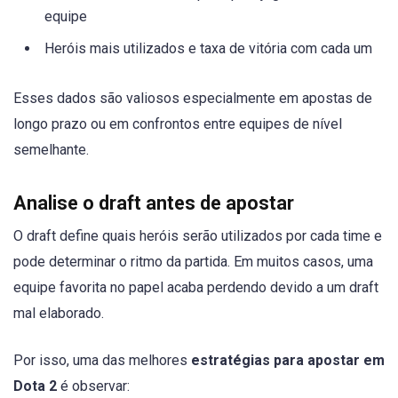
equipe
Heróis mais utilizados e taxa de vitória com cada um
Esses dados são valiosos especialmente em apostas de
longo prazo ou em confrontos entre equipes de nível
semelhante.
Analise o draft antes de apostar
O draft define quais heróis serão utilizados por cada time e
pode determinar o ritmo da partida. Em muitos casos, uma
equipe favorita no papel acaba perdendo devido a um draft
mal elaborado.
Por isso, uma das melhores
estratégias para apostar em
Dota 2
é observar: