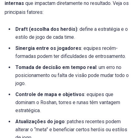
internas
que impactam diretamente no resultado. Veja os
principais fatores:
Draft (escolha dos heróis)
: define a estratégia e o
estilo de jogo de cada time.
Sinergia entre os jogadores
: equipes recém-
formadas podem ter dificuldades de entrosamento.
Tomada de decisão em tempo real
: um erro no
posicionamento ou falta de visão pode mudar todo o
jogo.
Controle de mapa e objetivos
: equipes que
dominam o Roshan, torres e runas têm vantagem
estratégica.
Atualizações do jogo
: patches recentes podem
alterar o “meta” e beneficiar certos heróis ou estilos
de jogo.