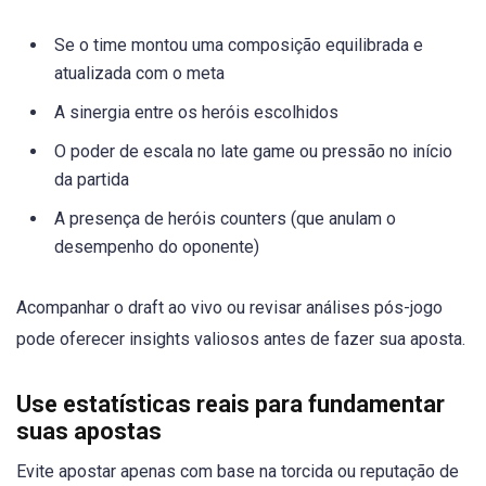
Se o time montou uma composição equilibrada e
atualizada com o meta
A sinergia entre os heróis escolhidos
O poder de escala no late game ou pressão no início
da partida
A presença de heróis counters (que anulam o
desempenho do oponente)
Acompanhar o draft ao vivo ou revisar análises pós-jogo
pode oferecer insights valiosos antes de fazer sua aposta.
Use estatísticas reais para fundamentar
suas apostas
Evite apostar apenas com base na torcida ou reputação de