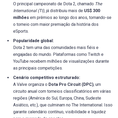
O principal campeonato de Dota 2, chamado
The
International (TI)
, já distribuiu mais de
US$ 300
milhões
em prêmios ao longo dos anos, tornando-se
o torneio com maior premiação da história dos
eSports.
Popularidade global:
Dota 2 tem uma das comunidades mais fiéis e
engajadas do mundo. Plataformas como Twitch e
YouTube recebem milhões de visualizações durante
as principais competições.
Cenário competitivo estruturado:
A Valve organiza o
Dota Pro Circuit (DPC)
, um
circuito anual com torneios classificatórios em várias
regiões (América do Sul, Europa, China, Sudeste
Asiático, etc.), que culminam no The International. Isso
garante calendário contínuo, visibilidade e liquidez