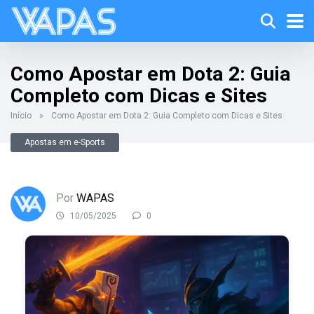
Como Apostar em Dota 2: Guia
Completo com Dicas e Sites
Início
»
Como Apostar em Dota 2: Guia Completo com Dicas e Sites
Apostas em e-Sports
Por
WAPAS
10/05/2025
0