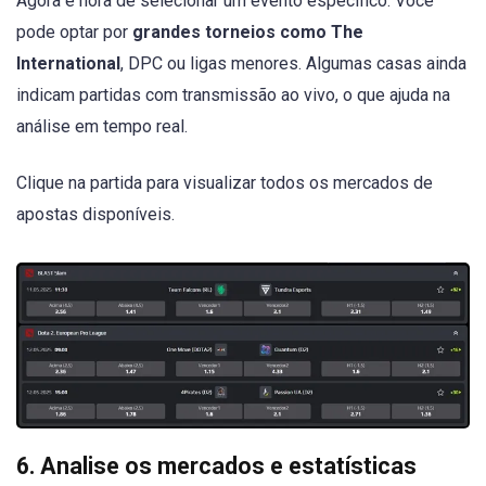
Agora é hora de selecionar um evento específico. Você
pode optar por
grandes torneios como The
International
, DPC ou ligas menores. Algumas casas ainda
indicam partidas com transmissão ao vivo, o que ajuda na
análise em tempo real.
Clique na partida para visualizar todos os mercados de
apostas disponíveis.
6. Analise os mercados e estatísticas