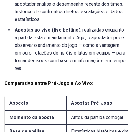
apostador analisa o desempenho recente dos times,
histórico de confrontos diretos, escalações e dados
estatísticos.
Apostas ao vivo (live betting)
: realizadas enquanto
a partida está em andamento. Aqui, o apostador pode
observar o andamento do jogo — como a vantagem
em ouro, rotações de heróis e lutas em equipe — para
tomar decisões com base em informações em tempo
real.
Comparativo entre Pré-Jogo e Ao Vivo:
Aspecto
Apostas Pré-Jogo
Momento da aposta
Antes da partida começar
Base de análise
Estatísticas históricas e draf