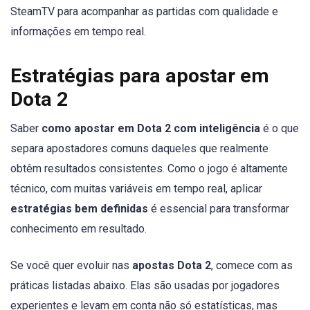
SteamTV para acompanhar as partidas com qualidade e
informações em tempo real.
Estratégias para apostar em
Dota 2
Saber
como apostar em Dota 2 com inteligência
é o que
separa apostadores comuns daqueles que realmente
obtêm resultados consistentes. Como o jogo é altamente
técnico, com muitas variáveis em tempo real, aplicar
estratégias bem definidas
é essencial para transformar
conhecimento em resultado.
Se você quer evoluir nas
apostas Dota 2
, comece com as
práticas listadas abaixo. Elas são usadas por jogadores
experientes e levam em conta não só estatísticas, mas