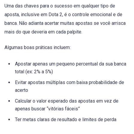
Uma das chaves para o sucesso em qualquer tipo de
aposta, inclusive em Dota 2, é o controle emocional e de
banca. Não adianta acertar muitas apostas se você arrisca
mais do que deveria em cada palpite.
Algumas boas práticas incluem:
Apostar apenas um pequeno percentual da sua banca
total (ex: 2% a 5%)
Evitar apostas múltiplas com baixa probabilidade de
acerto
Calcular o valor esperado das apostas em vez de
apenas buscar “vitórias fáceis”
Ter metas claras de resultado e limites de perda