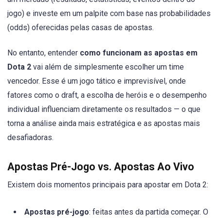
jogo) e investe em um palpite com base nas probabilidades
(odds) oferecidas pelas casas de apostas.
No entanto, entender
como funcionam as apostas em
Dota 2
vai além de simplesmente escolher um time
vencedor. Esse é um jogo tático e imprevisível, onde
fatores como o draft, a escolha de heróis e o desempenho
individual influenciam diretamente os resultados — o que
torna a análise ainda mais estratégica e as apostas mais
desafiadoras.
Apostas Pré-Jogo vs. Apostas Ao Vivo
Existem dois momentos principais para apostar em Dota 2:
Apostas pré-jogo
: feitas antes da partida começar. O