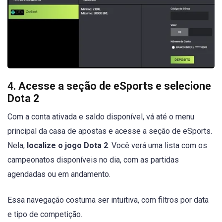
4. Acesse a seção de eSports e selecione
Dota 2
Com a conta ativada e saldo disponível, vá até o menu
principal da casa de apostas e acesse a seção de eSports.
Nela,
localize o jogo Dota 2
. Você verá uma lista com os
campeonatos disponíveis no dia, com as partidas
agendadas ou em andamento.
Essa navegação costuma ser intuitiva, com filtros por data
e tipo de competição.