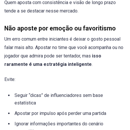
Quem aposta com consistência e visão de longo prazo
tende a se destacar nesse mercado.
Não aposte por emoção ou favoritismo
Um erro comum entre iniciantes é deixar o gosto pessoal
falar mais alto. Apostar no time que você acompanha ou no
jogador que admira pode ser tentador, mas
isso
raramente é uma estratégia inteligente
.
Evite:
Seguir “dicas” de influenciadores sem base
estatística
Apostar por impulso após perder uma partida
Ignorar informações importantes do cenário