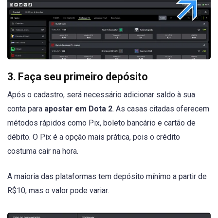
3. Faça seu primeiro depósito
Após o cadastro, será necessário adicionar saldo à sua
conta para
apostar em Dota 2
. As casas citadas oferecem
métodos rápidos como Pix, boleto bancário e cartão de
débito. O Pix é a opção mais prática, pois o crédito
costuma cair na hora.
A maioria das plataformas tem depósito mínimo a partir de
R$10, mas o valor pode variar.