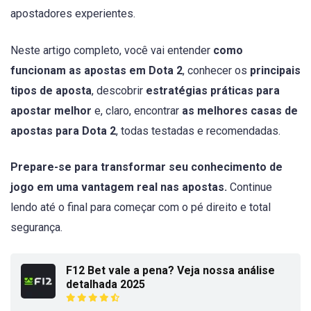
apostadores experientes.
Neste artigo completo, você vai entender
como
funcionam as apostas em Dota 2
, conhecer os
principais
tipos de aposta
, descobrir
estratégias práticas para
apostar melhor
e, claro, encontrar
as melhores casas de
apostas para Dota 2
, todas testadas e recomendadas.
Prepare-se para transformar seu conhecimento de
jogo em uma vantagem real nas apostas.
Continue
lendo até o final para começar com o pé direito e total
segurança.
F12 Bet vale a pena? Veja nossa análise
detalhada 2025