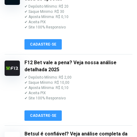
✔ Depósito Mínimo: R$ 20
✔ Saque Minimo: R$ 30
✔ Aposta Mínima: R$ 0,10
✔ Aceita PIX
✔ Site 100% Responsivo
CADASTRE-SE
F12 Bet vale a pena? Veja nossa análise
detalhada 2025
✔ Depósito Mínimo: R$ 2,00
✔ Saque Mínimo: R$ 10,00
✔ Aposta Mínima: R$ 0,10
✔ Aceita PIX
✔ Site 100% Responsivo
CADASTRE-SE
Betsul é confiável? Veja análise completa da