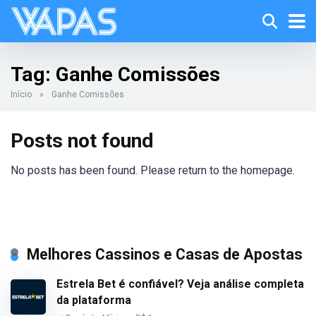
Tag:
Ganhe Comissões
Início
»
Ganhe Comissões
Posts not found
No posts has been found. Please return to the homepage.
Melhores Cassinos e Casas de Apostas
Estrela Bet é confiável? Veja análise completa
da plataforma