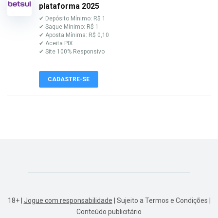
plataforma 2025
✔ Depósito Mínimo: R$ 1
✔ Saque Minimo: R$ 1
✔ Aposta Mínima: R$ 0,10
✔ Aceita PIX
✔ Site 100% Responsivo
CADASTRE-SE
18+ |
Jogue com responsabilidade
| Sujeito a Termos e Condições |
Conteúdo publicitário