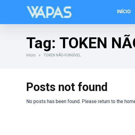
INÍCIO
Tag:
TOKEN NÃ
Início
»
TOKEN NÃO-FUNGÍVEL
Posts not found
No posts has been found. Please return to the hom