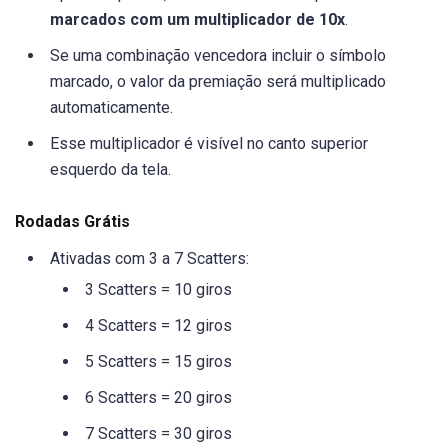
marcados com um multiplicador de 10x
.
Se uma combinação vencedora incluir o símbolo
marcado, o valor da premiação será multiplicado
automaticamente.
Esse multiplicador é visível no canto superior
esquerdo da tela.
Rodadas Grátis
Ativadas com 3 a 7 Scatters:
3 Scatters = 10 giros
4 Scatters = 12 giros
5 Scatters = 15 giros
6 Scatters = 20 giros
7 Scatters = 30 giros