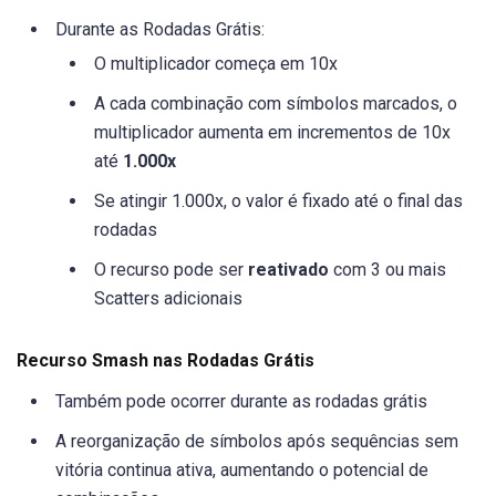
Durante as Rodadas Grátis:
O multiplicador começa em 10x
A cada combinação com símbolos marcados, o
multiplicador aumenta em incrementos de 10x
até
1.000x
Se atingir 1.000x, o valor é fixado até o final das
rodadas
O recurso pode ser
reativado
com 3 ou mais
Scatters adicionais
Recurso Smash nas Rodadas Grátis
Também pode ocorrer durante as rodadas grátis
A reorganização de símbolos após sequências sem
vitória continua ativa, aumentando o potencial de