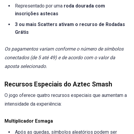
Representado por uma
roda dourada com
inscrições astecas
3 ou mais Scatters ativam o recurso de Rodadas
Grátis
Os pagamentos variam conforme o número de símbolos
conectados (de 5 até 49) e de acordo com o valor da
aposta selecionado.
Recursos Especiais do Aztec Smash
O jogo oferece quatro recursos especiais que aumentam a
intensidade da experiência:
Multiplicador Esmaga
Após as quedas, símbolos aleatórios podem ser