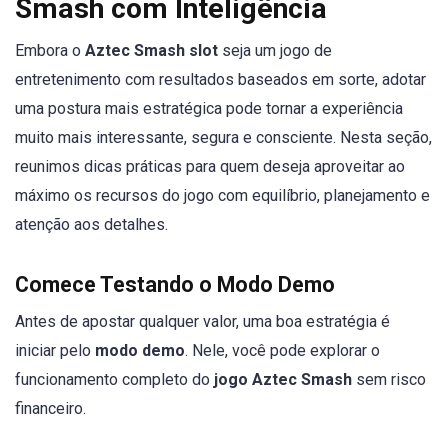
Smash com Inteligência
Embora o
Aztec Smash slot
seja um jogo de
entretenimento com resultados baseados em sorte, adotar
uma postura mais estratégica pode tornar a experiência
muito mais interessante, segura e consciente. Nesta seção,
reunimos dicas práticas para quem deseja aproveitar ao
máximo os recursos do jogo com equilíbrio, planejamento e
atenção aos detalhes.
Comece Testando o Modo Demo
Antes de apostar qualquer valor, uma boa estratégia é
iniciar pelo
modo demo
. Nele, você pode explorar o
funcionamento completo do
jogo Aztec Smash
sem risco
financeiro.