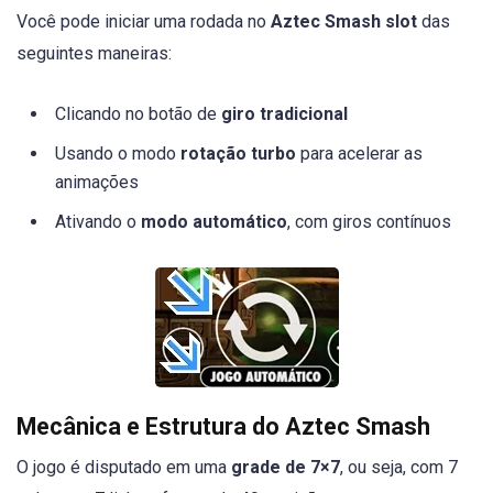
Você pode iniciar uma rodada no
Aztec Smash slot
das
seguintes maneiras:
Clicando no botão de
giro tradicional
Usando o modo
rotação turbo
para acelerar as
animações
Ativando o
modo automático
, com giros contínuos
Mecânica e Estrutura do Aztec Smash
O jogo é disputado em uma
grade de 7×7
, ou seja, com 7