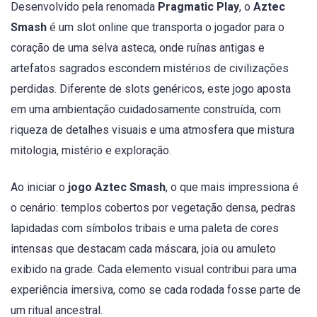
Desenvolvido pela renomada
Pragmatic Play
, o
Aztec
Smash
é um slot online que transporta o jogador para o
coração de uma selva asteca, onde ruínas antigas e
artefatos sagrados escondem mistérios de civilizações
perdidas. Diferente de slots genéricos, este jogo aposta
em uma ambientação cuidadosamente construída, com
riqueza de detalhes visuais e uma atmosfera que mistura
mitologia, mistério e exploração.
Ao iniciar o
jogo Aztec Smash
, o que mais impressiona é
o cenário: templos cobertos por vegetação densa, pedras
lapidadas com símbolos tribais e uma paleta de cores
intensas que destacam cada máscara, joia ou amuleto
exibido na grade. Cada elemento visual contribui para uma
experiência imersiva, como se cada rodada fosse parte de
um ritual ancestral.