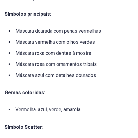
Símbolos principais:
Máscara dourada com penas vermelhas
Máscara vermelha com olhos verdes
Máscara roxa com dentes à mostra
Máscara rosa com ornamentos tribais
Máscara azul com detalhes dourados
Gemas coloridas:
Vermelha, azul, verde, amarela
Símbolo Scatter: