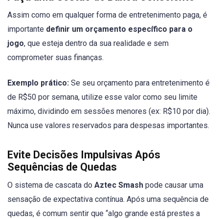
Assim como em qualquer forma de entretenimento paga, é
importante
definir um orçamento específico para o
jogo
, que esteja dentro da sua realidade e sem
comprometer suas finanças.
Exemplo prático:
Se seu orçamento para entretenimento é
de R$50 por semana, utilize esse valor como seu limite
máximo, dividindo em sessões menores (ex: R$10 por dia).
Nunca use valores reservados para despesas importantes.
Evite Decisões Impulsivas Após
Sequências de Quedas
O sistema de cascata do
Aztec Smash
pode causar uma
sensação de expectativa contínua. Após uma sequência de
quedas, é comum sentir que “algo grande está prestes a