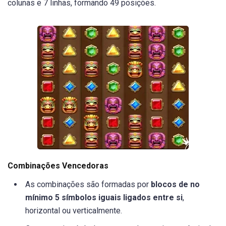
colunas e 7 linhas, formando 49 posições.
Combinações Vencedoras
As combinações são formadas por
blocos de no
mínimo 5 símbolos iguais ligados entre si
,
horizontal ou verticalmente.