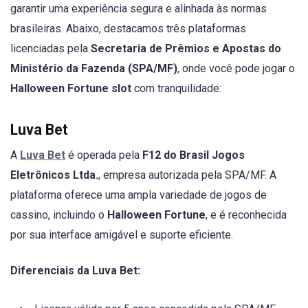
garantir uma experiência segura e alinhada às normas
brasileiras. Abaixo, destacamos três plataformas
licenciadas pela
Secretaria de Prêmios e Apostas do
Ministério da Fazenda (SPA/MF)
, onde você pode jogar o
Halloween Fortune slot
com tranquilidade:
Luva Bet
A
Luva Bet
é operada pela
F12 do Brasil Jogos
Eletrônicos Ltda.
, empresa autorizada pela SPA/MF. A
plataforma oferece uma ampla variedade de jogos de
cassino, incluindo o
Halloween Fortune
, e é reconhecida
por sua interface amigável e suporte eficiente.
Diferenciais da Luva Bet: