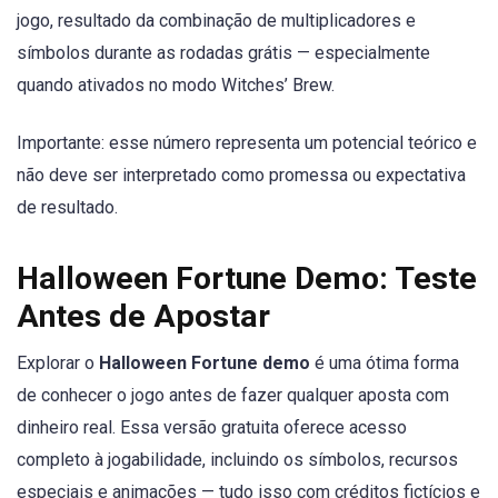
jogo, resultado da combinação de multiplicadores e
símbolos durante as rodadas grátis — especialmente
quando ativados no modo Witches’ Brew.
Importante: esse número representa um potencial teórico e
não deve ser interpretado como promessa ou expectativa
de resultado.
Halloween Fortune Demo: Teste
Antes de Apostar
Explorar o
Halloween Fortune demo
é uma ótima forma
de conhecer o jogo antes de fazer qualquer aposta com
dinheiro real. Essa versão gratuita oferece acesso
completo à jogabilidade, incluindo os símbolos, recursos
especiais e animações — tudo isso com créditos fictícios e