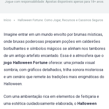
Jogue com responsabilidade. Apostas disponíveis apenas para 18+ anos.
Início
»
Halloween Fortune: Como Jogar, Recursos e Cassinos Seguros
Imagine entrar em um mundo envolto por brumas místicas,
onde bruxas poderosas preparam poções em caldeirões
borbulhantes e símbolos mágicos se alinham nos tambores
de um antigo artefato encantado. Essa é a atmosfera que o
jogo Halloween Fortune
oferece: uma jornada visual
sombria, com gráficos detalhados, trilha sonora misteriosa
e um cenário que remete às tradições mais enigmáticas do
Halloween.
Com uma ambientação rica em elementos de feitiçaria e
uma estética cuidadosamente elaborada, o
Halloween