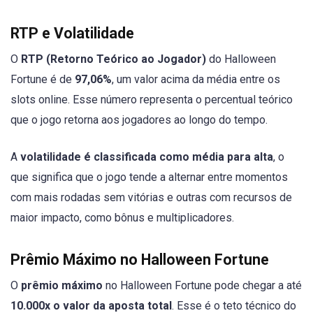
RTP e Volatilidade
O
RTP (Retorno Teórico ao Jogador)
do Halloween
Fortune é de
97,06%
, um valor acima da média entre os
slots online. Esse número representa o percentual teórico
que o jogo retorna aos jogadores ao longo do tempo.
A
volatilidade é classificada como média para alta
, o
que significa que o jogo tende a alternar entre momentos
com mais rodadas sem vitórias e outras com recursos de
maior impacto, como bônus e multiplicadores.
Prêmio Máximo no Halloween Fortune
O
prêmio máximo
no Halloween Fortune pode chegar a até
10.000x o valor da aposta total
. Esse é o teto técnico do