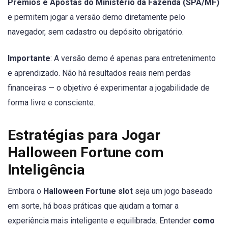
Prêmios e Apostas do Ministério da Fazenda (SPA/MF)
e permitem jogar a versão demo diretamente pelo
navegador, sem cadastro ou depósito obrigatório.
Importante
: A versão demo é apenas para entretenimento
e aprendizado. Não há resultados reais nem perdas
financeiras — o objetivo é experimentar a jogabilidade de
forma livre e consciente.
Estratégias para Jogar
Halloween Fortune com
Inteligência
Embora o
Halloween Fortune slot
seja um jogo baseado
em sorte, há boas práticas que ajudam a tornar a
experiência mais inteligente e equilibrada. Entender
como