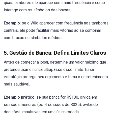
quais tambores ele aparece com mais frequência e como
interage com os símbolos das bruxas.
Exemplo
: se o Wild aparecer com frequência nos tambores
centrais, ele pode facilitar mais vitórias ao se combinar
com bruxas ou símbolos médios.
5. Gestão de Banca: Defina Limites Claros
Antes de começar a jogar, determine um valor máximo que
pretende usar e nunca ultrapasse esse limite. Essa
estratégia protege seu orçamento e torna o entretenimento
mais saudável.
Exemplo prático
: se sua banca for R$100, divida em
sessões menores (ex: 4 sessões de R$25), evitando
decisões impulsivas em uma única rodada.