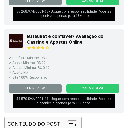
LER REVIEW
CADASTRE-SE
56.268.974/0001-05 - Jogue com responsabilidade. Apostas
disponíveis apenas para 18+ anos.
Bateubet é confiável? Avaliação do
Cassino e Apostas Online
✔ Depósito Mínimo: R$ 1
✔ Saque Minimo: R$ 30
✔ Aposta Mínima: R$ 0,10
✔ Aceita PIX
✔ Site 100% Responsivo
LER REVIEW
CADASTRE-SE
53.570.592/0001-43 - Jogue com responsabilidade. Apostas
disponíveis apenas para 18+ anos.
CONTEÚDO DO POST