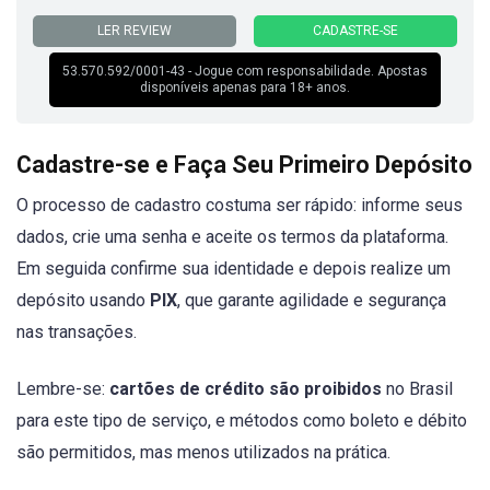
LER REVIEW
CADASTRE-SE
53.570.592/0001-43 - Jogue com responsabilidade. Apostas
disponíveis apenas para 18+ anos.
Cadastre-se e Faça Seu Primeiro Depósito
O processo de cadastro costuma ser rápido: informe seus
dados, crie uma senha e aceite os termos da plataforma.
Em seguida confirme sua identidade e depois realize um
depósito usando
PIX
, que garante agilidade e segurança
nas transações.
Lembre-se:
cartões de crédito são proibidos
no Brasil
para este tipo de serviço, e métodos como boleto e débito
são permitidos, mas menos utilizados na prática.