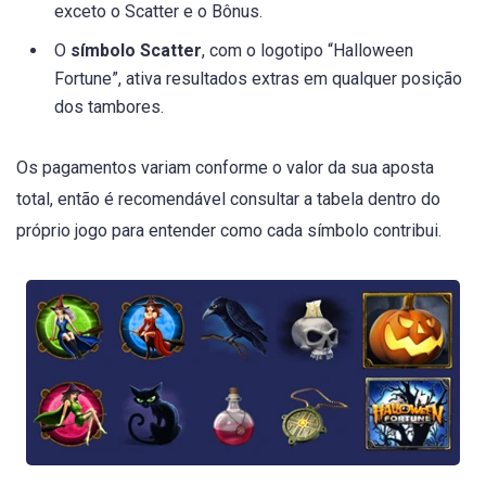
exceto o Scatter e o Bônus.
O
símbolo Scatter
, com o logotipo “Halloween
Fortune”, ativa resultados extras em qualquer posição
dos tambores.
Os pagamentos variam conforme o valor da sua aposta
total, então é recomendável consultar a tabela dentro do
próprio jogo para entender como cada símbolo contribui.