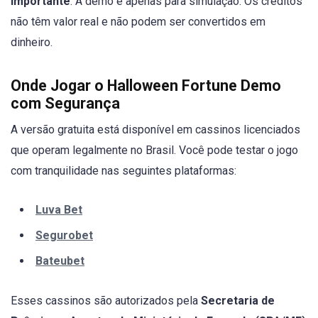
Importante
: A demo é apenas para simulação. Os créditos
não têm valor real e não podem ser convertidos em
dinheiro.
Onde Jogar o Halloween Fortune Demo
com Segurança
A versão gratuita está disponível em cassinos licenciados
que operam legalmente no Brasil. Você pode testar o jogo
com tranquilidade nas seguintes plataformas:
Luva Bet
Segurobet
Bateubet
Esses cassinos são autorizados pela
Secretaria de