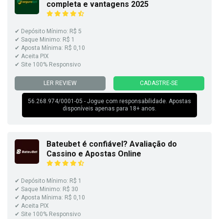
completa e vantagens 2025
✔ Depósito Mínimo: R$ 5
✔ Saque Minimo: R$ 1
✔ Aposta Mínima: R$ 0,10
✔ Aceita PIX
✔ Site 100% Responsivo
LER REVIEW
CADASTRE-SE
56.268.974/0001-05 - Jogue com responsabilidade. Apostas
disponíveis apenas para 18+ anos.
Bateubet é confiável? Avaliação do
Cassino e Apostas Online
✔ Depósito Mínimo: R$ 1
✔ Saque Minimo: R$ 30
✔ Aposta Mínima: R$ 0,10
✔ Aceita PIX
✔ Site 100% Responsivo