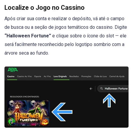
Localize o Jogo no Cassino
Após criar sua conta e realizar o depósito, vá até o campo
de busca ou a seção de jogos temáticos do cassino. Digite
“Halloween Fortune”
e clique sobre o ícone do slot — ele
será facilmente reconhecido pelo logotipo sombrio com a
árvore seca ao fundo.