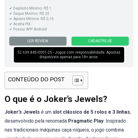
✔ Depósito Mínimo: R$ 1
✔ Saque Minimo: R$ 20
✔ Aposta Mínima: R$ 0,10
✔ Aceita PIX
✔ Possui APP Android
LER REVIEW
CADASTRE-SE
52.639.845/0001-25 - Jogue com responsabilidade. Apostas
disponíveis apenas para 18+ anos.
CONTEÚDO DO POST
O que é o Joker’s Jewels?
Joker’s Jewels
é um
slot clássico de 5 rolos e 3 linhas
,
desenvolvido pela renomada
Pragmatic Play
. Inspirado
nas tradicionais máquinas caça-níqueis, o jogo combina