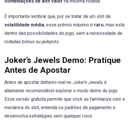
combinações de alto valor
na mesma rodada.
É importante lembrar que, por se tratar de um slot de
volatilidade média
, esse prêmio máximo é
raro
, mas está
dentro das possibilidades do jogo, sem a necessidade de
rodadas bônus ou jackpots.
Joker’s Jewels Demo: Pratique
Antes de Apostar
Antes de apostar dinheiro real no
Joker’s Jewels
, é
altamente recomendável explorar o modo demo do jogo.
Essa versão gratuita permite que você se familiarize com a
mecânica do slot, entenda os padrões de pagamento e
desenvolva estratégias sem qualquer risco.​