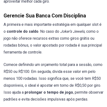
aproveitar melhor cada giro.
Gerencie Sua Banca Com Disciplina
A primeira e mais importante estratégia em qualquer slot é
o
controle do saldo
. No caso do
Joker’s Jewels
, como o
jogo não oferece recursos extras como giros grátis ou
rodadas bônus, o valor apostado por rodada é sua principal
ferramenta de controle.
Comece definindo um orçamento total para a sessão, como
R$50 ou R$100. Em seguida, divida esse valor em pelo
menos 100 rodadas. Isso significa que, se você tem R$50
disponíveis, o ideal é apostar em torno de R$0,50 por giro.
Isso ajuda a
prolongar o tempo de jogo
, permite observar
padrões e evita decisões impulsivas após perdas.