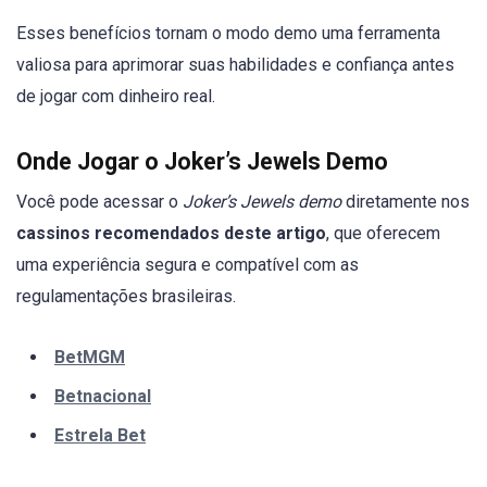
Esses benefícios tornam o modo demo uma ferramenta
valiosa para aprimorar suas habilidades e confiança antes
de jogar com dinheiro real.​
Onde Jogar o Joker’s Jewels Demo
Você pode acessar o
Joker’s Jewels demo
diretamente nos
cassinos recomendados deste artigo
, que oferecem
uma experiência segura e compatível com as
regulamentações brasileiras.
BetMGM
Betnacional
Estrela Bet