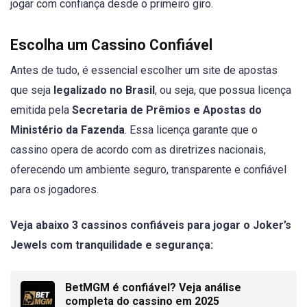
jogar com confiança desde o primeiro giro.
Escolha um Cassino Confiável
Antes de tudo, é essencial escolher um site de apostas
que seja
legalizado no Brasil
, ou seja, que possua licença
emitida pela
Secretaria de Prêmios e Apostas do
Ministério da Fazenda
. Essa licença garante que o
cassino opera de acordo com as diretrizes nacionais,
oferecendo um ambiente seguro, transparente e confiável
para os jogadores.
Veja abaixo 3 cassinos confiáveis para jogar o Joker’s
Jewels com tranquilidade e segurança:
BetMGM é confiável? Veja análise
completa do cassino em 2025