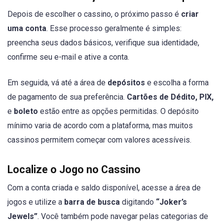
Depois de escolher o cassino, o próximo passo é
criar
uma conta
. Esse processo geralmente é simples:
preencha seus dados básicos, verifique sua identidade,
confirme seu e-mail e ative a conta.
Em seguida, vá até a área de
depósitos
e escolha a forma
de pagamento de sua preferência.
Cartões de Dédito, PIX,
e
boleto
estão entre as opções permitidas. O depósito
mínimo varia de acordo com a plataforma, mas muitos
cassinos permitem começar com valores acessíveis.
Localize o Jogo no Cassino
Com a conta criada e saldo disponível, acesse a área de
jogos e utilize a
barra de busca
digitando
“Joker’s
Jewels”
. Você também pode navegar pelas categorias de