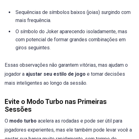
Sequências de símbolos baixos (joias) surgindo com
mais frequência.
O símbolo do Joker aparecendo isoladamente, mas
com potencial de formar grandes combinações em
giros seguintes.
Essas observações não garantem vitórias, mas ajudam o
jogador a
ajustar seu estilo de jogo
e tomar decisões
mais inteligentes ao longo da sessão.
Evite o Modo Turbo nas Primeiras
Sessões
O
modo turbo
acelera as rodadas e pode ser útil para
jogadores experientes, mas ele também pode levar você a
gastar sua banca muito rapidamente, sem tempo de