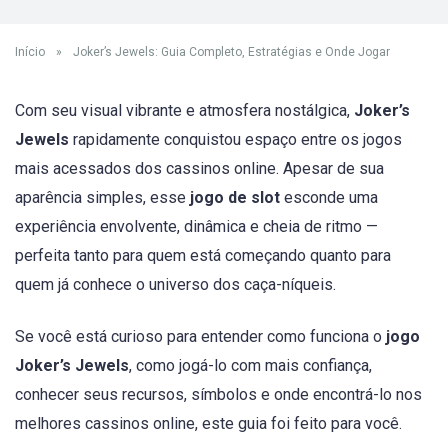
Início
»
Joker’s Jewels: Guia Completo, Estratégias e Onde Jogar
Com seu visual vibrante e atmosfera nostálgica,
Joker’s
Jewels
rapidamente conquistou espaço entre os jogos
mais acessados dos cassinos online. Apesar de sua
aparência simples, esse
jogo de slot
esconde uma
experiência envolvente, dinâmica e cheia de ritmo —
perfeita tanto para quem está começando quanto para
quem já conhece o universo dos caça-níqueis.
Se você está curioso para entender como funciona o
jogo
Joker’s Jewels
, como jogá-lo com mais confiança,
conhecer seus recursos, símbolos e onde encontrá-lo nos
melhores cassinos online, este guia foi feito para você.