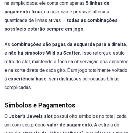
na simplicidade: ele conta com apenas
5 linhas de
pagamento fixas
, ou seja, não é possível alterar a
quantidade de linhas ativas —
todas as combinações
possíveis estarão sempre em jogo
.
As
combinações são pagas da esquerda para a direita
,
e
não há símbolos Wild ou Scatter
. Isso reforça o estilo
retrô do slot, mantendo o foco na observação dos símbolos
e na sorte direta de cada giro. É um jogo totalmente voltado
à
experiência base
, sem distrações ou rodadas bônus
complicadas.
Símbolos e Pagamentos
O
Joker’s Jewels slot
possui oito símbolos no total, cada
um com seu próprio
valor de pagamento
. A estrela do