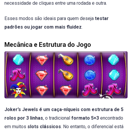
necessidade de cliques entre uma rodada e outra.
Esses modos são ideais para quem deseja
testar
padrões ou jogar com mais fluidez
.
Mecânica e Estrutura do Jogo
Joker’s Jewels é um caça-níqueis com estrutura de 5
rolos por 3 linhas
, o tradicional
formato 5×3
encontrado
em muitos
slots clássicos
. No entanto, o diferencial está