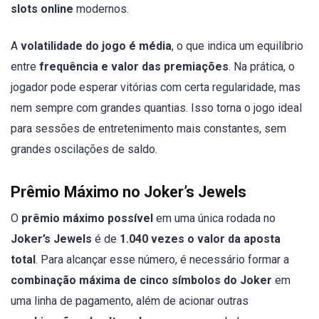
slots online
modernos.
A
volatilidade do jogo é média
, o que indica um equilíbrio
entre
frequência e valor das premiações
. Na prática, o
jogador pode esperar vitórias com certa regularidade, mas
nem sempre com grandes quantias. Isso torna o jogo ideal
para sessões de entretenimento mais constantes, sem
grandes oscilações de saldo.
Prêmio Máximo no Joker’s Jewels
O
prêmio máximo possível
em uma única rodada no
Joker’s Jewels
é de
1.040 vezes o valor da aposta
total
. Para alcançar esse número, é necessário formar a
combinação máxima de cinco símbolos do Joker
em
uma linha de pagamento, além de acionar outras