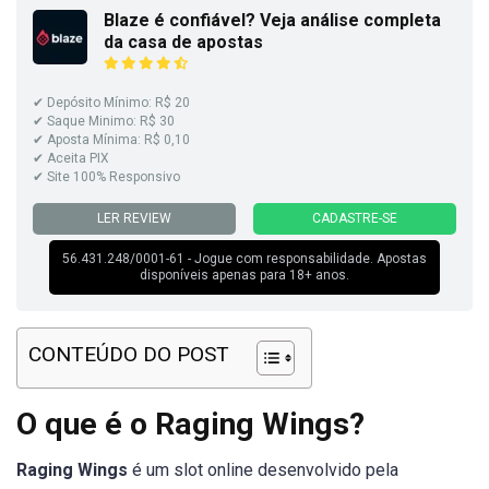
Blaze é confiável? Veja análise completa
da casa de apostas
✔ Depósito Mínimo: R$ 20
✔ Saque Minimo: R$ 30
✔ Aposta Mínima: R$ 0,10
✔ Aceita PIX
✔ Site 100% Responsivo
LER REVIEW
CADASTRE-SE
56.431.248/0001-61 - Jogue com responsabilidade. Apostas
disponíveis apenas para 18+ anos.
CONTEÚDO DO POST
O que é o Raging Wings?
Raging Wings
é um slot online desenvolvido pela