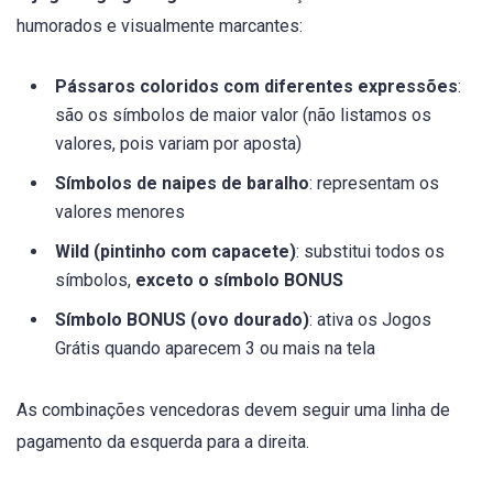
humorados e visualmente marcantes:
Pássaros coloridos com diferentes expressões
:
são os símbolos de maior valor (não listamos os
valores, pois variam por aposta)
Símbolos de naipes de baralho
: representam os
valores menores
Wild (pintinho com capacete)
: substitui todos os
símbolos,
exceto o símbolo BONUS
Símbolo BONUS (ovo dourado)
: ativa os Jogos
Grátis quando aparecem 3 ou mais na tela
As combinações vencedoras devem seguir uma linha de
pagamento da esquerda para a direita.