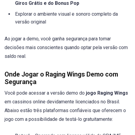
Giros Grátis e do Bonus Pop
Explorar o ambiente visual e sonoro completo da
versão original
Ao jogar a demo, você ganha segurança para tomar
decisões mais conscientes quando optar pela versão com
saldo real.
Onde Jogar o Raging Wings Demo com
Segurança
Você pode acessar a versão demo do
jogo Raging Wings
em cassinos online devidamente licenciados no Brasil.
Abaixo estão três plataformas confiáveis que oferecem o
jogo com a possibilidade de testá-lo gratuitamente: