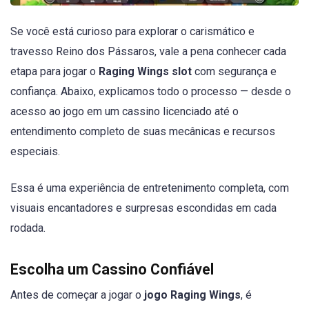
Se você está curioso para explorar o carismático e
travesso Reino dos Pássaros, vale a pena conhecer cada
etapa para jogar o
Raging Wings slot
com segurança e
confiança. Abaixo, explicamos todo o processo — desde o
acesso ao jogo em um cassino licenciado até o
entendimento completo de suas mecânicas e recursos
especiais.
Essa é uma experiência de entretenimento completa, com
visuais encantadores e surpresas escondidas em cada
rodada.
Escolha um Cassino Confiável
Antes de começar a jogar o
jogo Raging Wings
, é