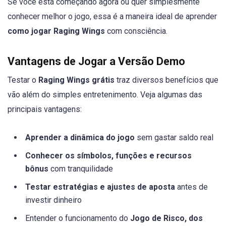
Se você está começando agora ou quer simplesmente
conhecer melhor o jogo, essa é a maneira ideal de aprender
como jogar Raging Wings
com consciência.
Vantagens de Jogar a Versão Demo
Testar o
Raging Wings grátis
traz diversos benefícios que
vão além do simples entretenimento. Veja algumas das
principais vantagens:
Aprender a dinâmica do jogo
sem gastar saldo real
Conhecer os símbolos, funções e recursos
bônus
com tranquilidade
Testar estratégias e ajustes de aposta
antes de
investir dinheiro
Entender o funcionamento do
Jogo de Risco, dos