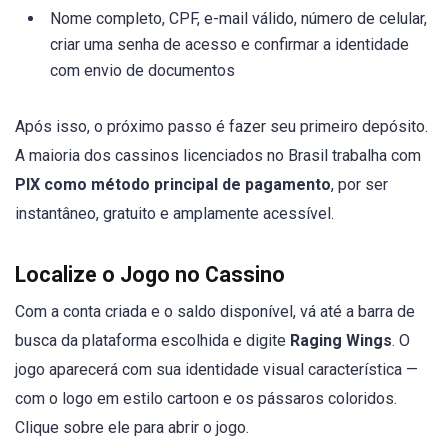
Nome completo, CPF, e-mail válido, número de celular,
criar uma senha de acesso e confirmar a identidade
com envio de documentos
Após isso, o próximo passo é fazer seu primeiro depósito.
A maioria dos cassinos licenciados no Brasil trabalha com
PIX como método principal de pagamento
, por ser
instantâneo, gratuito e amplamente acessível.
Localize o Jogo no Cassino
Com a conta criada e o saldo disponível, vá até a barra de
busca da plataforma escolhida e digite
Raging Wings
. O
jogo aparecerá com sua identidade visual característica —
com o logo em estilo cartoon e os pássaros coloridos.
Clique sobre ele para abrir o jogo.