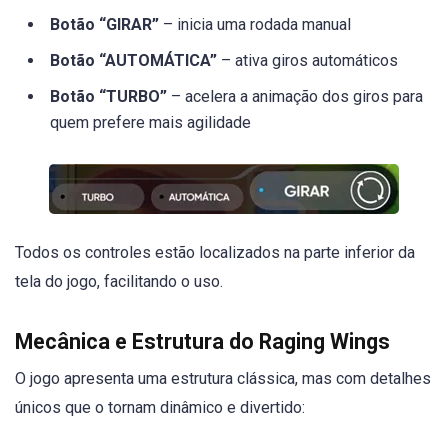
Botão “GIRAR”
– inicia uma rodada manual
Botão “AUTOMÁTICA”
– ativa giros automáticos
Botão “TURBO”
– acelera a animação dos giros para
quem prefere mais agilidade
Todos os controles estão localizados na parte inferior da
tela do jogo, facilitando o uso.
Mecânica e Estrutura do Raging Wings
O jogo apresenta uma estrutura clássica, mas com detalhes
únicos que o tornam dinâmico e divertido: