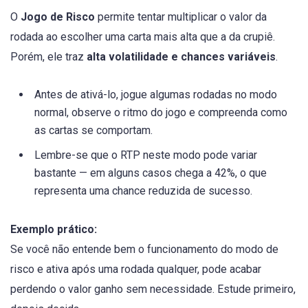
O
Jogo de Risco
permite tentar multiplicar o valor da
rodada ao escolher uma carta mais alta que a da crupiê.
Porém, ele traz
alta volatilidade e chances variáveis
.
Antes de ativá-lo, jogue algumas rodadas no modo
normal, observe o ritmo do jogo e compreenda como
as cartas se comportam.
Lembre-se que o RTP neste modo pode variar
bastante — em alguns casos chega a 42%, o que
representa uma chance reduzida de sucesso.
Exemplo prático:
Se você não entende bem o funcionamento do modo de
risco e ativa após uma rodada qualquer, pode acabar
perdendo o valor ganho sem necessidade. Estude primeiro,