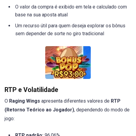
O valor da compra é exibido em tela e calculado com
base na sua aposta atual
Um recurso útil para quem deseja explorar os bônus
sem depender de sorte no giro tradicional
RTP e Volatilidade
O
Raging Wings
apresenta diferentes valores de
RTP
(Retorno Teórico ao Jogador)
, dependendo do modo de
jogo:
RTP padrão:
96,06%