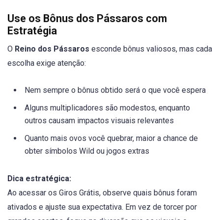
Use os Bônus dos Pássaros com
Estratégia
O
Reino dos Pássaros
esconde bônus valiosos, mas cada
escolha exige atenção:
Nem sempre o bônus obtido será o que você espera
Alguns multiplicadores são modestos, enquanto
outros causam impactos visuais relevantes
Quanto mais ovos você quebrar, maior a chance de
obter símbolos Wild ou jogos extras
Dica estratégica:
Ao acessar os Giros Grátis, observe quais bônus foram
ativados e ajuste sua expectativa. Em vez de torcer por