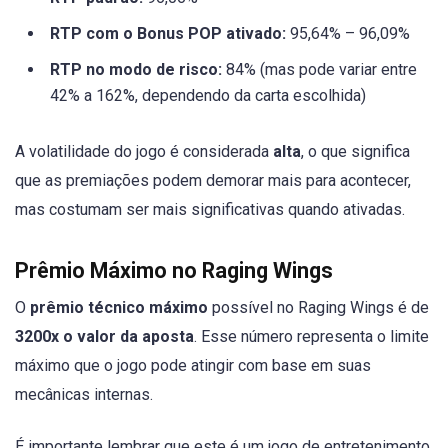
RTP com o Bonus POP ativado:
95,64% – 96,09%
RTP no modo de risco:
84% (mas pode variar entre
42% a 162%, dependendo da carta escolhida)
A volatilidade do jogo é considerada
alta
, o que significa
que as premiações podem demorar mais para acontecer,
mas costumam ser mais significativas quando ativadas.
Prêmio Máximo no Raging Wings
O
prêmio técnico máximo
possível no Raging Wings é de
3200x o valor da aposta
. Esse número representa o limite
máximo que o jogo pode atingir com base em suas
mecânicas internas.
É importante lembrar que este é um jogo de entretenimento.