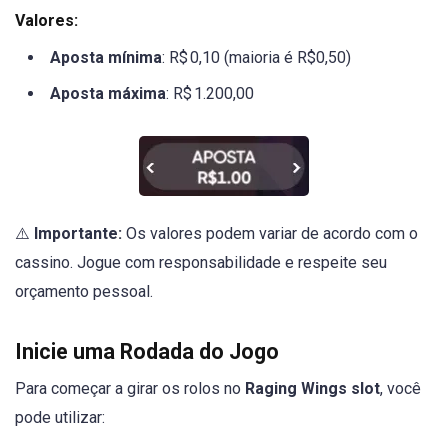
Valores:
Aposta mínima
: R$ 0,10 (maioria é R$0,50)
Aposta máxima
: R$ 1.200,00
⚠️
Importante:
Os valores podem variar de acordo com o
cassino. Jogue com responsabilidade e respeite seu
orçamento pessoal.
Inicie uma Rodada do Jogo
Para começar a girar os rolos no
Raging Wings slot
, você
pode utilizar: