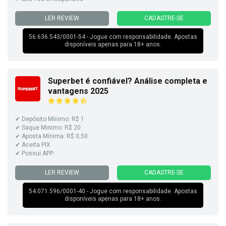
LER REVIEW
CADASTRE-SE
56.636.543/0001-54 - Jogue com responsabilidade. Apostas
disponíveis apenas para 18+ anos.
Superbet é confiável? Análise completa e
vantagens 2025
✔ Depósito Mínimo: R$ 1
✔ Saque Minimo: R$ 20
✔ Aposta Mínima: R$ 0,50
✔ Aceita PIX
✔ Possui APP
LER REVIEW
CADASTRE-SE
54.071.596/0001-40 - Jogue com responsabilidade. Apostas
disponíveis apenas para 18+ anos.