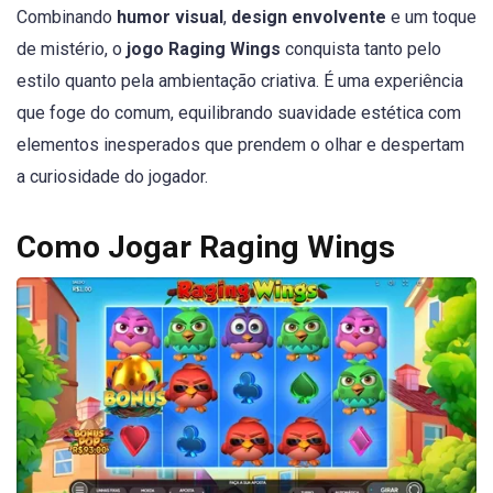
Combinando
humor visual
,
design envolvente
e um toque
de mistério, o
jogo Raging Wings
conquista tanto pelo
estilo quanto pela ambientação criativa. É uma experiência
que foge do comum, equilibrando suavidade estética com
elementos inesperados que prendem o olhar e despertam
a curiosidade do jogador.
Como Jogar Raging Wings