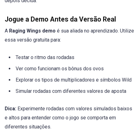
depois decida.
Jogue a Demo Antes da Versão Real
A
Raging Wings demo
é sua aliada no aprendizado. Utilize
essa versão gratuita para:
Testar o ritmo das rodadas
Ver como funcionam os bônus dos ovos
Explorar os tipos de multiplicadores e símbolos Wild
Simular rodadas com diferentes valores de aposta
Dica:
Experimente rodadas com valores simulados baixos
e altos para entender como o jogo se comporta em
diferentes situações.