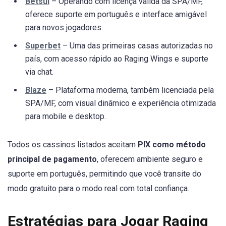
Betsul
– Operando com licença válida da SPA/MF,
oferece suporte em português e interface amigável
para novos jogadores.
Superbet
– Uma das primeiras casas autorizadas no
país, com acesso rápido ao Raging Wings e suporte
via chat.
Blaze
– Plataforma moderna, também licenciada pela
SPA/MF, com visual dinâmico e experiência otimizada
para mobile e desktop.
Todos os cassinos listados aceitam
PIX como método
principal de pagamento
, oferecem ambiente seguro e
suporte em português, permitindo que você transite do
modo gratuito para o modo real com total confiança.
Estratégias para Jogar Raging