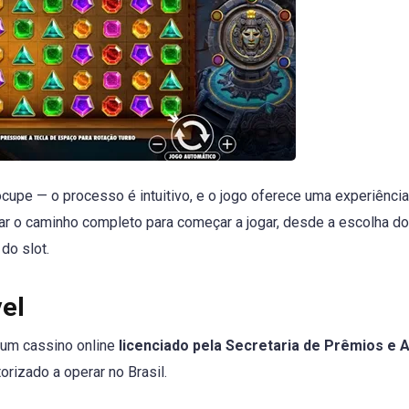
ocupe — o processo é intuitivo, e o jogo oferece uma experiência
rar o caminho completo para começar a jogar, desde a escolha d
do slot.
el
a um cassino online
licenciado pela Secretaria de Prêmios e 
torizado a operar no Brasil.