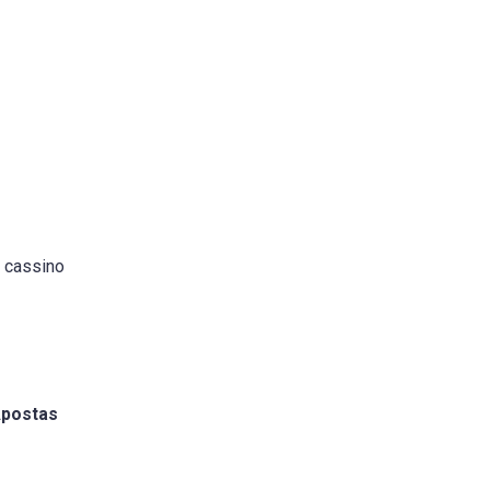
o cassino
Apostas