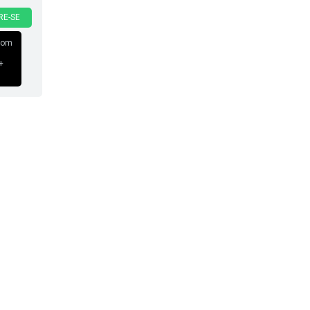
RE-SE
com
+