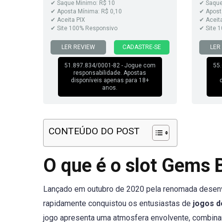
✔ Saque Minimo: R$ 10
✔ Saque
✔ Aposta Mínima: R$ 0,10
✔ Apost
✔ Aceita PIX
✔ Aceit
✔ Site 100% Responsivo
✔ Site 
LER REVIEW
CADASTRE-SE
LER
51.897.834/0001-82 - Jogue com
55
responsabilidade. Apostas
disponíveis apenas para 18+
anos.
CONTEÚDO DO POST
O que é o slot Gems
Lançado em outubro de 2020 pela renomada dese
rapidamente conquistou os entusiastas de
jogos d
jogo apresenta uma atmosfera envolvente, combinand