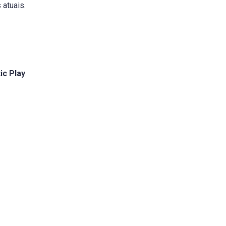
 atuais.
ic Play
.