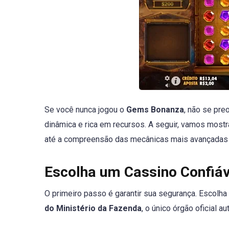
Se você nunca jogou o
Gems Bonanza
, não se pre
dinâmica e rica em recursos. A seguir, vamos most
até a compreensão das mecânicas mais avançadas 
Escolha um Cassino Confiáv
O primeiro passo é garantir sua segurança. Escolh
do Ministério da Fazenda
, o único órgão oficial au