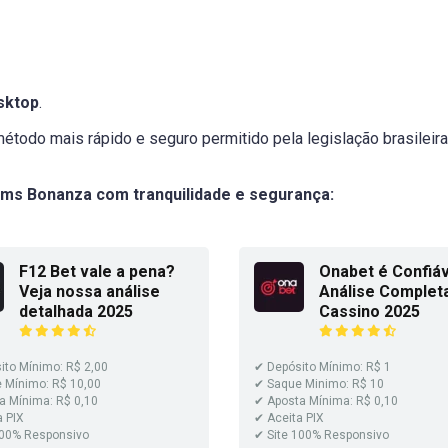
esktop
.
étodo mais rápido e seguro permitido pela legislação brasileira
Gems Bonanza com tranquilidade e segurança:
F12 Bet vale a pena?
Onabet é Confiá
Veja nossa análise
Análise Complet
detalhada 2025
Cassino 2025
ito Mínimo: R$ 2,00
✔ Depósito Mínimo: R$ 1
 Mínimo: R$ 10,00
✔ Saque Minimo: R$ 10
a Mínima: R$ 0,10
✔ Aposta Mínima: R$ 0,10
a PIX
✔ Aceita PIX
100% Responsivo
✔ Site 100% Responsivo