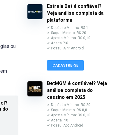
Estrela Bet é confiável?
Veja análise completa da
plataforma
✔ Depósito Mínimo: R$ 1
✔ Saque Minimo: R$ 20
✔ Aposta Mínima: R$ 0,10
✔ Aceita PIX
gias ou
✔ Possui APP Android
CADASTRE-SE
quem
BetMGM é confiável? Veja
análise completa do
cassino em 2025
vel?
✔ Depósito Mínimo: R$ 20
a do
✔ Saque Minimo: R$ 0,01
✔ Aposta Mínima: R$ 0,10
✔ Aceita PIX
✔ Possui App Android